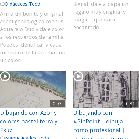
Signal, dale a papá un
Didácticos
,
Todo
regalo muy original y
Arma un bonito y original
mágico, quedará
árbol genealógico con tus
encantado.
Aquarelo Dúo y dale color
a los recuerdos de familia.
Puedes identificar a cada
miembro de la familia con
un color.
0:53
0:31
Dibujando con Azor y
Dibujando con
colores pastel terra y
#PinPoint | dibuja
Ekuz
como profesional |
Manualidades
,
Todo
tutorial para dibujar