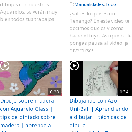
dibujos con nuestros
Manualidades
,
Todo
Aquarelos, se verán muy
¿Sabes lo que es un
bien todos tus trabajos.
Tenango? En este video te
decimos qué es y cómo
hacer el tuyo. Así que no le
pongas pausa al video, ¡a
divertirse!
0:28
0:34
Dibujo sobre madera
Dibujando con Azor:
con Aquarelo Glass |
Uni-Ball | Aprendiendo
tips de pintado sobre
a dibujar | técnicas de
madera | aprende a
dibujo