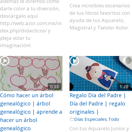
además te diremos cómo
Crea increíbles escenarios
darle color a tu diversión,
de tus libros favoritos con
descárgalo aquí
ayuda de tus Aquarelo,
http://web.azor.com.mx/in
Magistral y Twister Kolor.
dex.php/didacticos/ y
¡deja volar tu
imaginación!.
0:53
1:28
Cómo hacer un árbol
Regalo Día del Padre |
genealógico | árbol
Día del Padre | regalo
genealógico | aprende a
originales |
Días Especiales
,
Todo
hacer un árbol
genealógico
Con tus Aquarelo Junior y