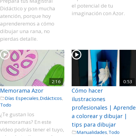
Prepara tus Magistral
el potencial de tu
Didáctico y pon mucha
imaginación con Azor.
atención, porque hoy
aprenderemos a cómo
dibujar una rana, no
pierdas detalle.
2:16
0:53
Memorama Azor
Cómo hacer
Días Especiales
,
Didácticos
,
ilustraciones
Todo
profesionales | Aprende
¿Te gustan los
a colorear y dibujar |
memoramas? En este
tips para dibujar
vídeo podrás tener el tuyo,
Manualidades
,
Todo