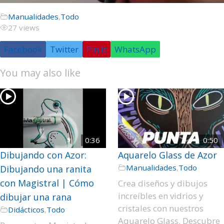
Manualidades
,
Todo
27 views
Facebook
Twitter
Pin It
WhatsApp
You may also like
0:36
0:50
Dibujando con Azor:
Aquarelo Glass de Azor
Manualidades
,
Todo
Dibujando una ranita
con Magistral | Cómo
Crea diseños y dibujos
increíbles en vidrios y
dibujar una rana
cristales con nuestros
Didácticos
,
Todo
Aquarelo Glass. Descubre