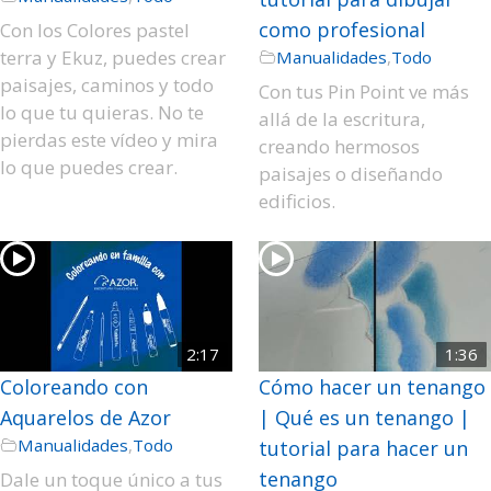
como profesional
Con los Colores pastel
terra y Ekuz, puedes crear
Manualidades
,
Todo
paisajes, caminos y todo
Con tus Pin Point ve más
lo que tu quieras. No te
allá de la escritura,
pierdas este vídeo y mira
creando hermosos
lo que puedes crear.
paisajes o diseñando
edificios.
2:17
1:36
Coloreando con
Cómo hacer un tenango
Aquarelos de Azor
| Qué es un tenango |
Manualidades
,
Todo
tutorial para hacer un
tenango
Dale un toque único a tus