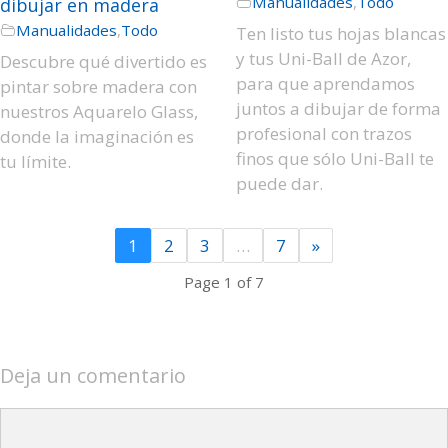
Manualidades
,
Todo
dibujar en madera
Manualidades
,
Todo
Ten listo tus hojas blancas
y tus Uni-Ball de Azor,
Descubre qué divertido es
para que aprendamos
pintar sobre madera con
juntos a dibujar de forma
nuestros Aquarelo Glass,
profesional con trazos
donde la imaginación es
finos que sólo Uni-Ball te
tu límite.
puede dar.
1
2
3
…
7
»
Page 1 of 7
Deja un comentario
Comentario