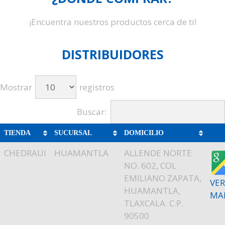
¡Encuentra nuestros productos cerca de ti!
DISTRIBUIDORES
Mostrar
registros
Buscar:
TIENDA
SUCURSAL
DOMICILIO
CHEDRAUI
HUAMANTLA
ALLENDE NORTE
NO. 602, COL
EMILIANO ZAPATA,
VER
HUAMANTLA,
MA
TLAXCALA. C.P.
90500