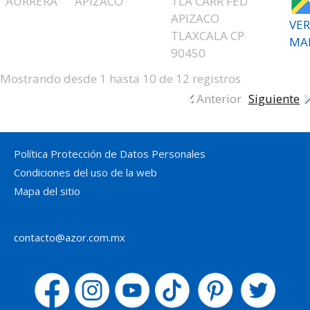
AURRERA
APIZACO
TLA CARR FED
APIZACO
VER
TLAXCALA CP
MA
90450
Mostrando desde 1 hasta 10 de 12 registros
Anterior
Siguiente
Política Protección de Datos Personales
Condiciones del uso de la web
Mapa del sitio
contacto@azor.com.mx