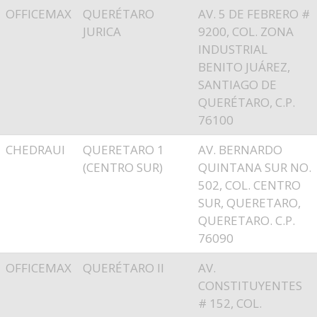
OFFICEMAX
QUERÉTARO
AV. 5 DE FEBRERO #
JURICA
9200, COL. ZONA
INDUSTRIAL
BENITO JUÁREZ,
SANTIAGO DE
QUERÉTARO, C.P.
76100
CHEDRAUI
QUERETARO 1
AV. BERNARDO
(CENTRO SUR)
QUINTANA SUR NO.
502, COL. CENTRO
SUR, QUERETARO,
QUERETARO. C.P.
76090
OFFICEMAX
QUERÉTARO II
AV.
CONSTITUYENTES
# 152, COL.