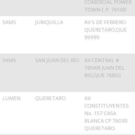
COMERCIAL POWER
TOWN C.P. 76100
SAMS
JURIQUILLA
AV 5 DE FEBRERO
QUERETARO,QUE
99999
SAMS
SAN JUAN DEL RIO
AV CENTRAL #
18SAN JUAN DEL
RIO,QUE 76802
LUMEN
QUERETARO
AV
CONSTITUYENTES
No. 157 CASA
BLANCA CP 76030
QUERETARO