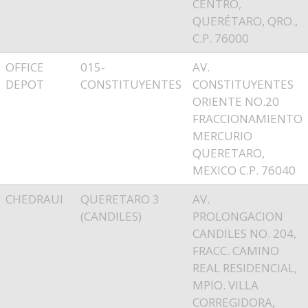
CENTRO,
QUERÉTARO, QRO.,
C.P. 76000
OFFICE
015-
AV.
DEPOT
CONSTITUYENTES
CONSTITUYENTES
ORIENTE NO.20
FRACCIONAMIENTO
MERCURIO
QUERETARO,
MEXICO C.P. 76040
CHEDRAUI
QUERETARO 3
AV.
(CANDILES)
PROLONGACION
CANDILES NO. 204,
FRACC. CAMINO
REAL RESIDENCIAL,
MPIO. VILLA
CORREGIDORA,