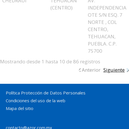
CHEDRAUI
TEHUACAN
AV.
(CENTRO)
INDEPENDENCIA
OTE S/N ESQ. 7
NORTE , COL
CENTRO,
TEHUACAN,
PUEBLA. C.P.
75700
Mostrando desde 1 hasta 10 de 86 registros
Anterior
Siguiente
Política Protección de Datos Personales
Condiciones del uso de la web
Mapa del sitio
contacto@azor.com.mx