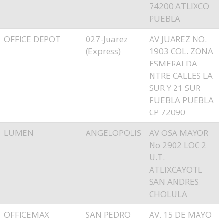
74200 ATLIXCO
PUEBLA
OFFICE DEPOT
027-Juarez
AV JUAREZ NO.
(Express)
1903 COL. ZONA
ESMERALDA
NTRE CALLES LA
SUR Y 21 SUR
PUEBLA PUEBLA
CP 72090
LUMEN
ANGELOPOLIS
AV OSA MAYOR
No 2902 LOC 2
U.T.
ATLIXCAYOTL
SAN ANDRES
CHOLULA
OFFICEMAX
SAN PEDRO
AV. 15 DE MAYO