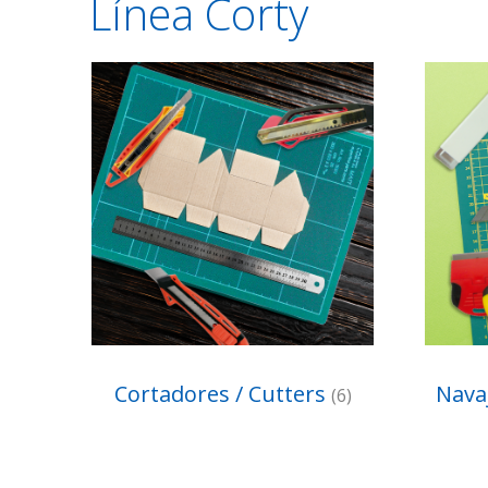
Línea Corty
Cortadores / Cutters
Nava
(6)