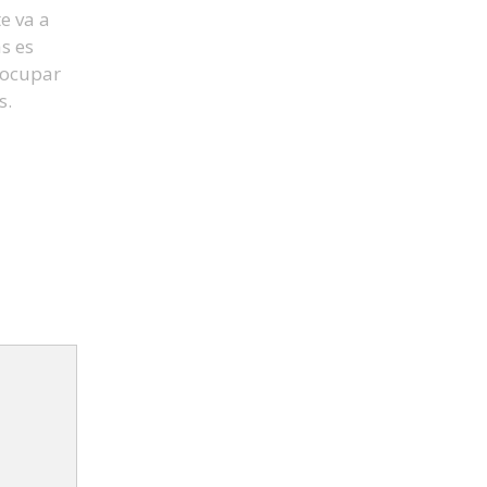
e va a
s es
 ocupar
s.