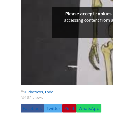
Please accept cookies 
accessing content from a
Didácticos
,
Todo
182 views
Facebook
Twitter
Pin It
WhatsApp