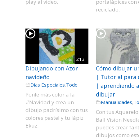
play al video.
portalápices con 
reciclado.
5:13
Dibujando con Azor
Cómo dibujar u
navideño
| Tutorial para 
Días Especiales
,
Todo
| aprendiendo 
dibujar
Ponle más color a la
#Navidad y crea un
Manualidades
,
T
dibujo padrísimo con tus
Con tus Aquarelo
colores pastel y tu lápiz
Ball Vision Needl
Ekuz.
puedes crear fant
dibujos como est