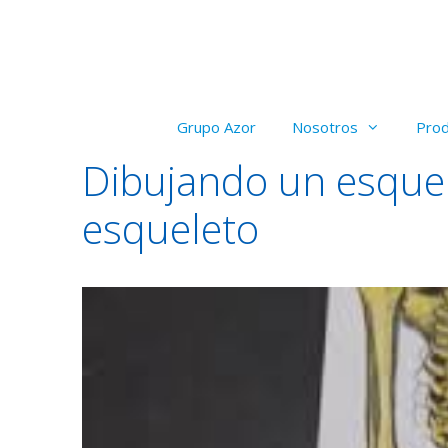
Saltar
al
contenido
Grupo Azor
Nosotros
Pro
Dibujando un esquel
esqueleto