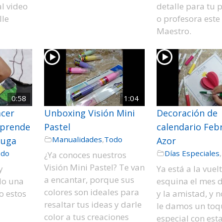
al video
detalle para tu 
lle
o profesora este
Maestro.
0:58
1:04
acer
Unboxing Visión Mini
Decoración de
aprende
Pastel
calendario Feb
Manualidades
,
Todo
tuga
Azor
odo
Días Especiales
,
¿Ya conoces nuestros
Visión Mini Pastel? Te van
y
Ya está a la vuel
a encantar, porque sus
do una
esquina el mes 
colores son ideales para
o estos
y la amistad, y 
resaltar tus ideas y darle
le damos un toq
color a tus creaciones
especial con est