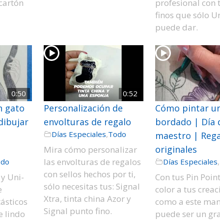
cartón
profesional con 
finos que sólo Un
puede dar.
0:50
0:52
n gato
Personalización de
Cómo pintar u
dibujar
envolturas de regalo
bordado | Día 
Días Especiales
,
Todo
a
maestro | Rega
originales
Mira cómo personalizar
las envolturas de regalos
odo
Días Especiales
,
con sellos hechos por ti,
 y Uni-
Con tus Pin Point
sólo necesitas tus: Signal
e
color a tus creac
Xtra, tinta china Azor y
ásticos
como a este man
Signal punto fino.
e lindo
puede ser un gr