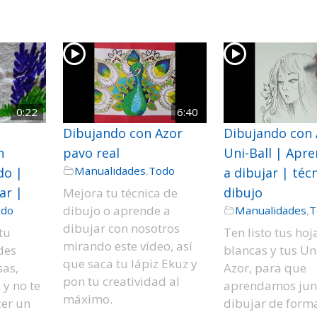
0:22
6:40
Dibujando con Azor
Dibujando con 
n
pavo real
Uni-Ball | Apr
Manualidades
,
Todo
do |
a dibujar | téc
ar |
dibujo
Mejora tu técnica de
dibujo o aprende a
odo
Manualidades
,
T
dibujar con nosotros
tu
Ten listo tus hoj
mirando este vídeo, así
des
blancas y tus Un
que saca tu lápiz Ekuz y
sas,
Azor, para que
pon tu creatividad al
 y no te
aprendamos jun
máximo.
er un
dibujar de form