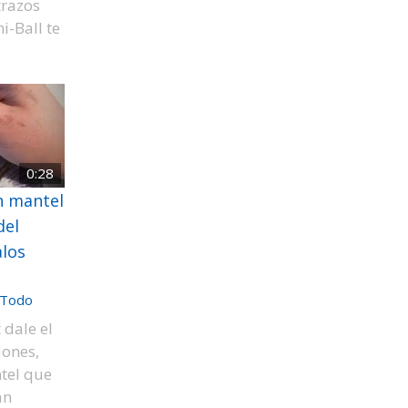
trazos
i-Ball te
0:28
n mantel
del
los
Todo
 dale el
iones,
tel que
an