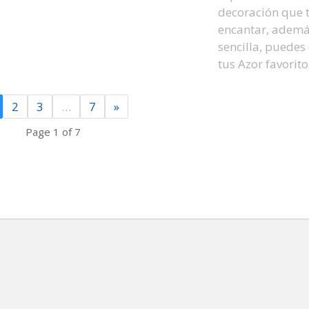
decoración que t
encantar, ademá
sencilla, puedes
tus Azor favorito
2
3
…
7
»
Page 1 of 7