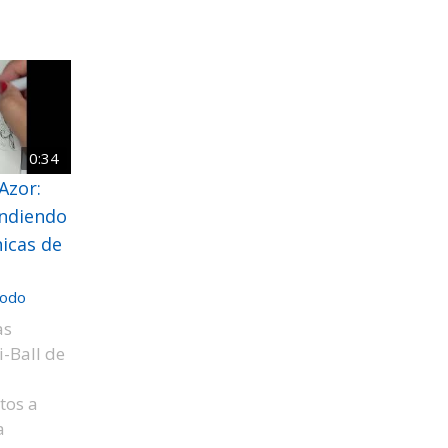
0:34
Azor:
endiendo
nicas de
odo
as
i-Ball de
tos a
a