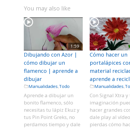
You may also like
1:59
Dibujando con Azor |
Cómo hacer un
cómo dibujar un
portalápices co
flamenco | aprende a
material recicla
dibujar
aprende a recicl
Manualidades
,
Todo
Manualidades
,
T
Aprende a dibujar un
Con Signal Xtra y 
bonito flamenco, sólo
imaginación pue
necesitas tu lápiz Ekuz y
hacer grandes co
tus Pin Point Greks, no
dale play al vídeo
perdamos tiempo y dale
pierdas cómo hac