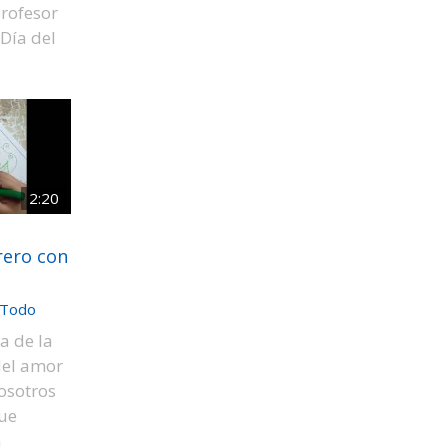
profesor
 Día del
2:20
rero con
Todo
ta de la
del amor
nosotros
ue
a