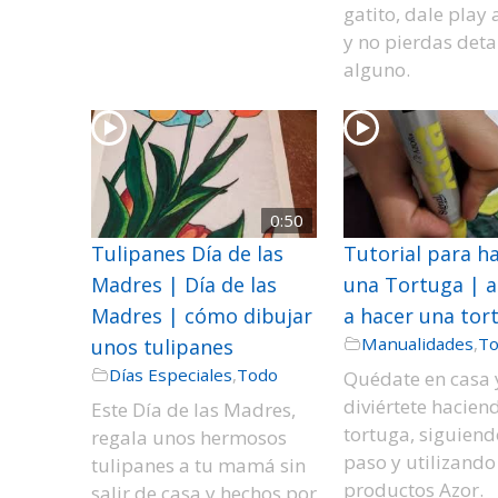
gatito, dale play 
y no pierdas deta
alguno.
0:50
Tulipanes Día de las
Tutorial para h
Madres | Día de las
una Tortuga | 
Madres | cómo dibujar
a hacer una tor
Manualidades
,
T
unos tulipanes
Días Especiales
,
Todo
Quédate en casa 
diviértete hacien
Este Día de las Madres,
tortuga, siguiend
regala unos hermosos
paso y utilizando
tulipanes a tu mamá sin
productos Azor.
salir de casa y hechos por