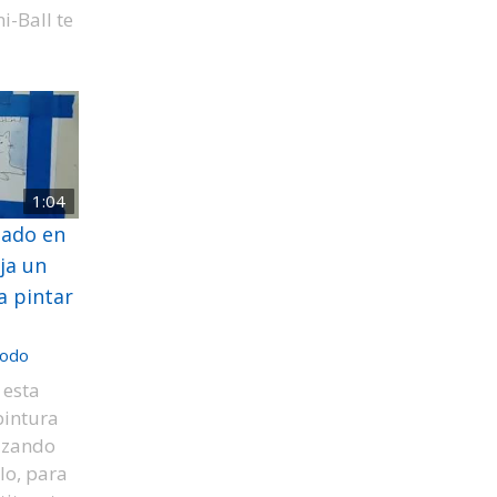
i-Ball te
1:04
tado en
ja un
a pintar
odo
 esta
pintura
lizando
lo, para