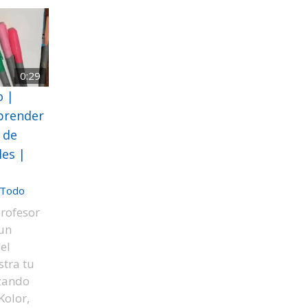
0:29
o |
aprender
 de
les |
Todo
rofesor
 un
el
tra tu
izando
Kolor,