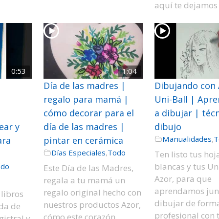
aquí te dejamos 
0:53
1:04
Día de las madres |
Dibujando con 
regalo para mamá |
Uni-Ball | Apr
cómo decorar para el
a dibujar | téc
ear y
día de las madres |
dibujo
Manualidades
,
T
ara
pintar en cerámica
Días Especiales
,
Todo
Ten listo tus hoj
blancas y tus Un
odo
Este Día de las Madres,
Azor, para que
regala a tu mamá un
aprendamos jun
regalo original hecho con
 libros
dibujar de form
nuestros productos Azor,
uda de
profesional con 
cómo este corazón
istral y