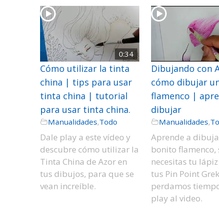
0:34
Cómo utilizar la tinta
Dibujando con A
china | tips para usar
cómo dibujar u
tinta china | tutorial
flamenco | apr
para usar tinta china.
dibujar
Manualidades
,
Todo
Manualidades
,
T
Dale play a este vídeo y
Aprende a dibuja
descubre cómo utilizar la
bonito flamenco, 
Tinta China de Azor en
necesitas tu lápiz
tus dibujos, para que se
tus Pin Point Grek
vean increíble.
perdamos tiempo
play al video.