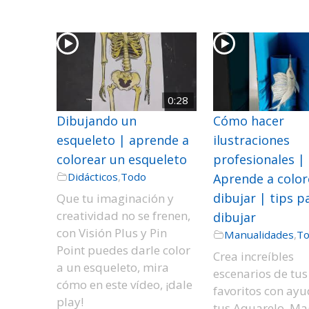
0:28
Dibujando un
Cómo hacer
esqueleto | aprende a
ilustraciones
colorear un esqueleto
profesionales |
Didácticos
,
Todo
Aprende a color
dibujar | tips p
Que tu imaginación y
creatividad no se frenen,
dibujar
con Visión Plus y Pin
Manualidades
,
T
Point puedes darle color
Crea increíbles
a un esqueleto, mira
escenarios de tus
cómo en este vídeo, ¡dale
favoritos con ay
play!
tus Aquarelo, Mag