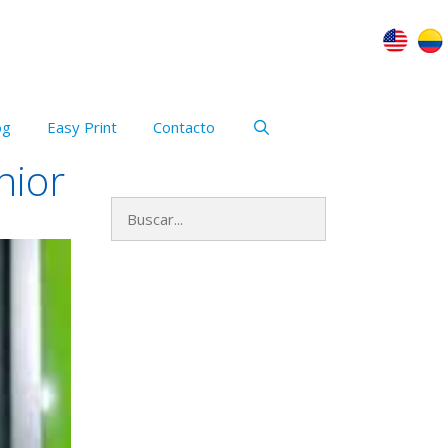
og
Easy Print
Contacto
nior
Buscar:
Archivos
mayo 2023
enero 2021