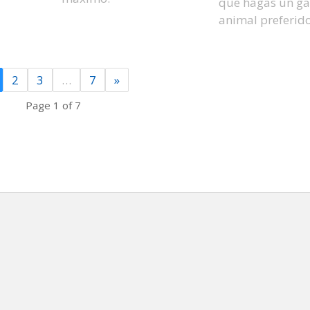
que hagas un gat
animal preferido
2
3
…
7
»
Page 1 of 7