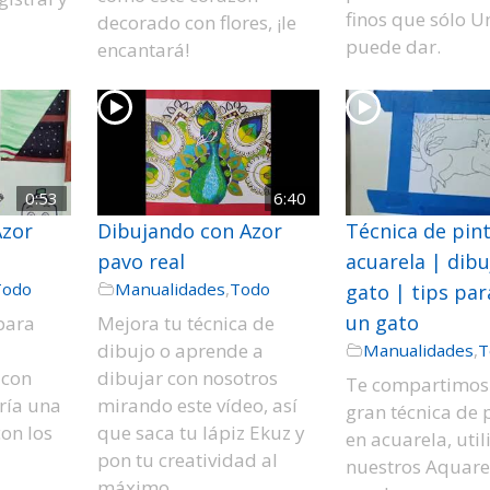
finos que sólo Un
decorado con flores, ¡le
puede dar.
encantará!
0:53
6:40
Azor
Dibujando con Azor
Técnica de pin
pavo real
acuarela | dibu
Todo
Manualidades
,
Todo
gato | tips par
un gato
 para
Mejora tu técnica de
dibujo o aprende a
Manualidades
,
T
 con
dibujar con nosotros
Te compartimos
ría una
mirando este vídeo, así
gran técnica de 
on los
que saca tu lápiz Ekuz y
en acuarela, uti
pon tu creatividad al
nuestros Aquare
máximo.