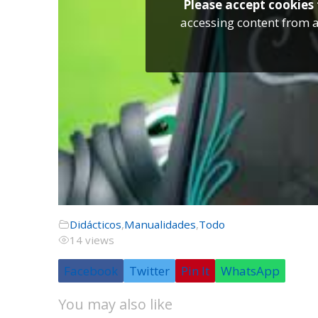
Please accept cookies 
accessing content from a
Didácticos
,
Manualidades
,
Todo
14 views
Facebook
Twitter
Pin It
WhatsApp
You may also like