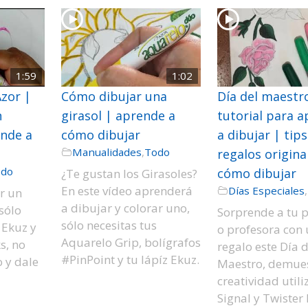
1:59
1:02
zor |
Cómo dibujar una
Día del maestr
n
girasol | aprende a
tutorial para 
ende a
cómo dibujar
a dibujar | tips
Manualidades
,
Todo
regalos origina
odo
cómo dibujar
¿Te gustan los Girasoles?
En este vídeo aprenderá
Días Especiales
,
r un
a dibujar y colorar uno,
sólo
Sorprende a tu p
sólo necesitas tus
 Ekuz y
o profesora con
Aquarelo Grip, bolígrafos
s, no
regalo este Día d
#PinPoint y tu lápíz Ekuz.
 y dale
Maestro, demues
creatividad util
Signal y Twister 