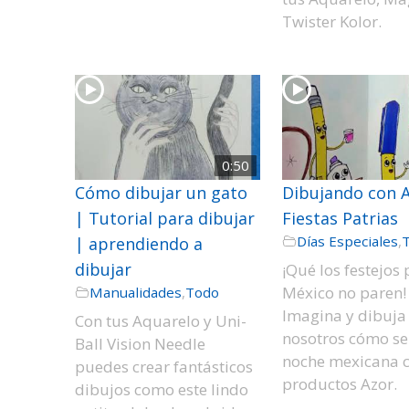
Twister Kolor.
0:50
Cómo dibujar un gato
Dibujando con 
| Tutorial para dibujar
Fiestas Patrias
Días Especiales
,
| aprendiendo a
dibujar
¡Qué los festejos
México no paren!
Manualidades
,
Todo
Imagina y dibuja
Con tus Aquarelo y Uni-
nosotros cómo se
Ball Vision Needle
noche mexicana c
puedes crear fantásticos
productos Azor.
dibujos como este lindo