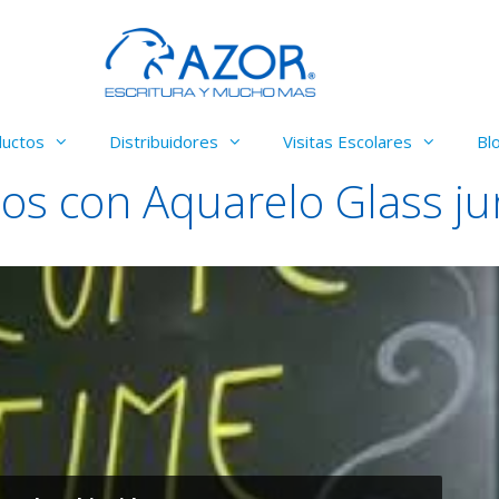
ductos
Distribuidores
Visitas Escolares
Bl
os con Aquarelo Glass ju