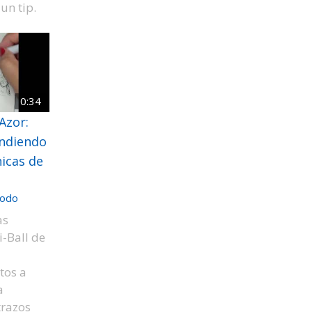
un tip.
0:34
Azor:
endiendo
nicas de
odo
as
i-Ball de
tos a
a
trazos