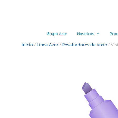
Saltar
al
contenido
Grupo Azor
Nosotros
Pro
Inicio
/
Línea Azor
/
Resaltadores de texto
/ Vis