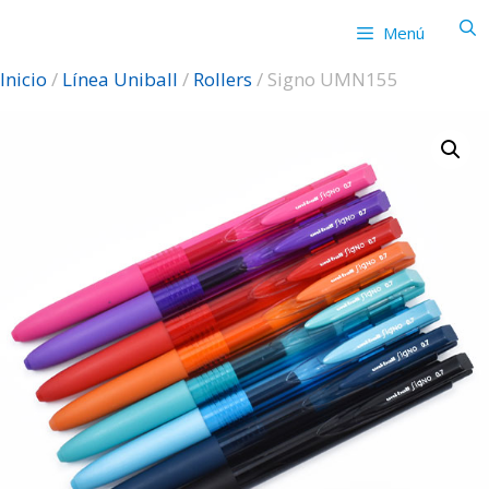
Saltar
Menú
al
contenido
Inicio
/
Línea Uniball
/
Rollers
/ Signo UMN155