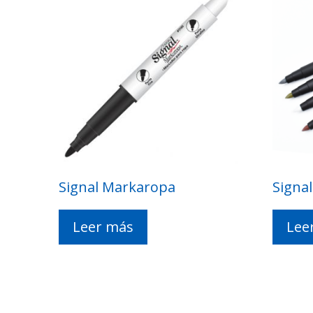
Signal Markaropa
Signal
Leer más
Lee