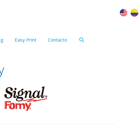
og
Easy Print
Contacto
y