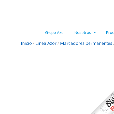
Saltar
al
contenido
Grupo Azor
Nosotros
Pro
Inicio
/
Línea Azor
/
Marcadores permanentes