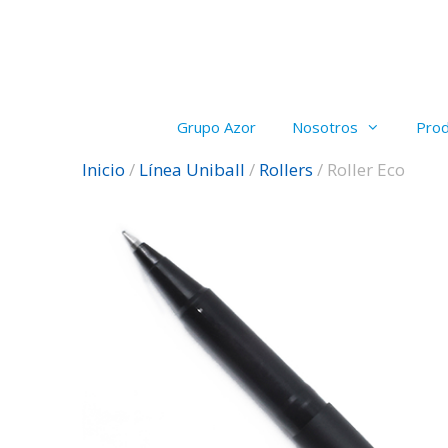
Saltar
al
contenido
Grupo Azor
Nosotros
Pro
Inicio
/
Línea Uniball
/
Rollers
/ Roller Eco