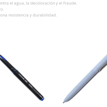
ntra el agua, la decoloración y el fraude.
o.
ona resistencia y durabilidad.