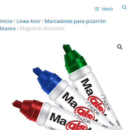
Saltar
Menú
al
contenido
Inicio
/
Línea Azor
/
Marcadores para pizarrón
blanco
/ Magistral Aluminio