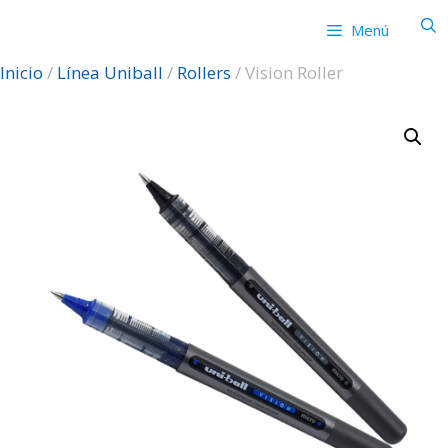
Saltar
Menú
al
contenido
Inicio
/
Línea Uniball
/
Rollers
/ Vision Roller