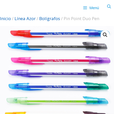
Saltar
Menú
al
contenido
Inicio
/
Línea Azor
/
Bolígrafos
/ Pin Point Duo Pen