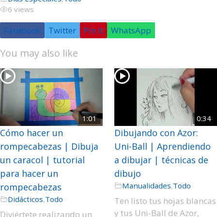
6 views
Facebook
Twitter
Pin It
WhatsApp
You may also like
1:01
0:34
Cómo hacer un
Dibujando con Azor:
rompecabezas | Dibuja
Uni-Ball | Aprendiendo
un caracol | tutorial
a dibujar | técnicas de
para hacer un
dibujo
Manualidades
,
Todo
rompecabezas
Didácticos
,
Todo
Ten listo tus hojas blancas
y tus Uni-Ball de Azor,
Diviértete realizando un