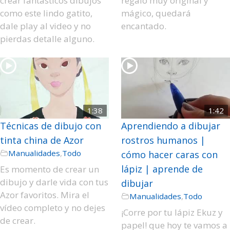
crear fantásticos dibujos
regalo muy original y
como este lindo gatito,
mágico, quedará
dale play al video y no
encantado.
pierdas detalle alguno.
1:38
1:42
Técnicas de dibujo con
Aprendiendo a dibujar
tinta china de Azor
rostros humanos |
Manualidades
,
Todo
cómo hacer caras con
lápiz | aprende de
Es momento de crear un
dibujo y darle vida con tus
dibujar
Azor favoritos. Mira el
Manualidades
,
Todo
vídeo completo y no dejes
¡Corre por tu lápiz Ekuz y
de crear.
papel! que hoy te vamos a