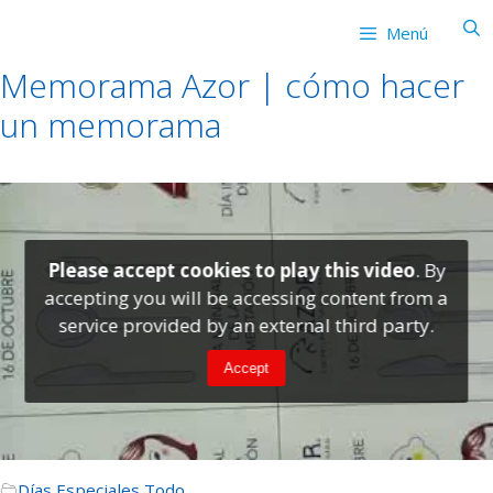
Saltar
Menú
al
contenido
Memorama Azor | cómo hacer
un memorama
Please accept cookies to play this video
. By
accepting you will be accessing content from a
service provided by an external third party.
Accept
Días Especiales
,
Todo