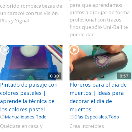
para que aprendamos
colorido rompecabezas de
juntos a dibujar de forma
un caracol con tus Visión
profesional con trazos
Plus y Signal.
finos que sólo Uni-Ball te
puede dar.
0:39
8:57
Pintado de paisaje con
Floreros para el día de
colores pasteles |
muertos | Ideas para
aprende la técnica de
decorar el día de
los colores pastel
muertos
Manualidades
,
Todo
Días Especiales
,
Todo
Quédate en casa y
Crea increíbles