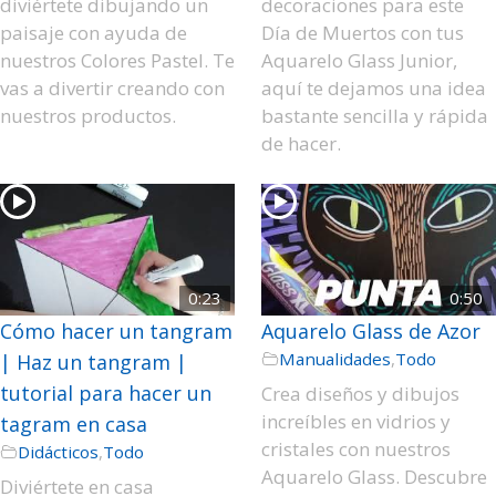
diviértete dibujando un
decoraciones para este
paisaje con ayuda de
Día de Muertos con tus
nuestros Colores Pastel. Te
Aquarelo Glass Junior,
vas a divertir creando con
aquí te dejamos una idea
nuestros productos.
bastante sencilla y rápida
de hacer.
0:23
0:50
Cómo hacer un tangram
Aquarelo Glass de Azor
Manualidades
,
Todo
| Haz un tangram |
tutorial para hacer un
Crea diseños y dibujos
increíbles en vidrios y
tagram en casa
cristales con nuestros
Didácticos
,
Todo
Aquarelo Glass. Descubre
Diviértete en casa