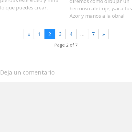
pierdas este vídeo y mira
diremos como dibujar un
lo que puedes crear.
hermoso alebrije, ¡saca tus
Azor y manos a la obra!
«
1
2
3
4
…
7
»
Page 2 of 7
Deja un comentario
Comentario