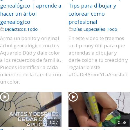
genealógico | aprende a
Tips para dibujar y
hacer un árbol
colorear como
genealógico
profesional
Didácticos
,
Todo
Días Especiales
,
Todo
Arma un bonito y original
En este video te traemos
árbol genealógico con tus
un tip muy útil para que
Aquarelo Dúo y dale color
aprendas a dibujar y
a los recuerdos de familia.
darle color a tu creación y
Puedes identificar a cada
regalarlo este
miembro de la familia con
#DíaDelAmorYLaAmistad
un color.
1:07
0:58