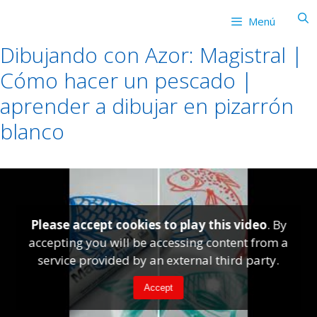
Saltar
Menú
al
contenido
Dibujando con Azor: Magistral |
Cómo hacer un pescado |
aprender a dibujar en pizarrón
blanco
Please accept cookies to play this video
. By
accepting you will be accessing content from a
service provided by an external third party.
Accept