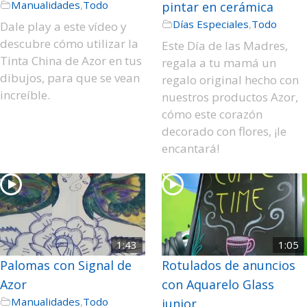
Manualidades
,
Todo
pintar en cerámica
Días Especiales
,
Todo
Dale play a este vídeo y
descubre cómo utilizar la
Este Día de las Madres,
Tinta China de Azor en tus
regala a tu mamá un
dibujos, para que se vean
regalo original hecho con
increíble.
nuestros productos Azor,
cómo este corazón
decorado con flores, ¡le
encantará!
1:43
1:05
Palomas con Signal de
Rotulados de anuncios
Azor
con Aquarelo Glass
Manualidades
,
Todo
junior