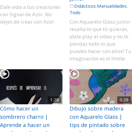
Didácticos
,
Manualidades
,
Dale vida a tus creaciones
Todo
con Signal de Azor. No
dejes de crear con Azor.
Con Aquarelo Glass junior
resalta lo que tú quieras,
¡dale play al video y no te
pierdas todo lo que
puedes hacer con ellos! Tu
imaginación es el límite.
1:28
0:28
Cómo hacer un
Dibujo sobre madera
sombrero charro |
con Aquarelo Glass |
Aprende a hacer un
tips de pintado sobre