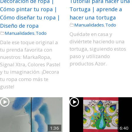
Decoración de ropa |
Tutorial para hacer una
Cómo pintar tu ropa |
Tortuga | aprende a
Cómo diseñar tu ropa |
hacer una tortuga
Manualidades
,
Todo
Diseño de ropa
Manualidades
,
Todo
Quédate en casa y
diviértete haciendo una
Dale ese toque original a
tortuga, siguiendo estos
tu prenda favorita con
paso y utilizando
nuestros: MarkaRopa,
productos Azor.
Signal Xtra, Colores Pastel
y tu imaginación. ¡Decora
tu ropa como más te
guste!
1:36
6:40