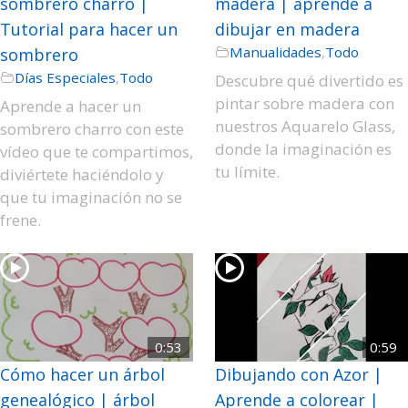
sombrero charro |
madera | aprende a
Tutorial para hacer un
dibujar en madera
Manualidades
,
Todo
sombrero
Días Especiales
,
Todo
Descubre qué divertido es
pintar sobre madera con
Aprende a hacer un
nuestros Aquarelo Glass,
sombrero charro con este
donde la imaginación es
vídeo que te compartimos,
tu límite.
diviértete haciéndolo y
que tu imaginación no se
frene.
0:53
0:59
Cómo hacer un árbol
Dibujando con Azor |
genealógico | árbol
Aprende a colorear |