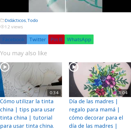
Didácticos
,
Todo
12 views
Facebook
Twitter
Pin It
WhatsApp
You may also like
0:34
1:04
Cómo utilizar la tinta
Día de las madres |
china | tips para usar
regalo para mamá |
tinta china | tutorial
cómo decorar para el
para usar tinta china.
día de las madres |