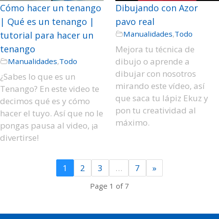
Cómo hacer un tenango
Dibujando con Azor
| Qué es un tenango |
pavo real
Manualidades
,
Todo
tutorial para hacer un
tenango
Mejora tu técnica de
dibujo o aprende a
Manualidades
,
Todo
dibujar con nosotros
¿Sabes lo que es un
mirando este vídeo, así
Tenango? En este video te
que saca tu lápiz Ekuz y
decimos qué es y cómo
pon tu creatividad al
hacer el tuyo. Así que no le
máximo.
pongas pausa al video, ¡a
divertirse!
1
2
3
…
7
»
Page 1 of 7