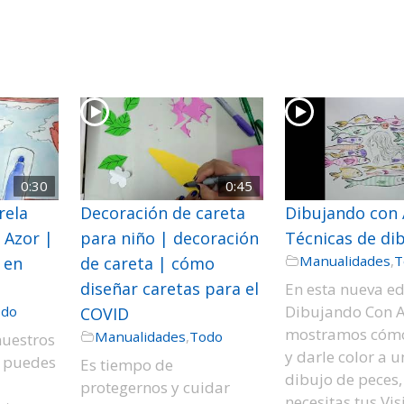
0:30
0:45
rela
Decoración de careta
Dibujando con 
 Azor |
para niño | decoración
Técnicas de di
Manualidades
,
T
 en
de careta | cómo
diseñar caretas para el
En esta nueva ed
Dibujando Con A
odo
COVID
mostramos cómo
Manualidades
,
Todo
nuestros
y darle color a u
r puedes
Es tiempo de
dibujo de peces,
protegernos y cuidar
necesitas tus Vis