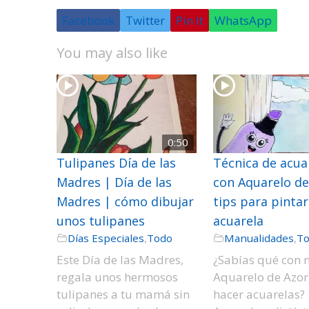
Facebook
Twitter
Pin It
WhatsApp
You may also like
0:50
Tulipanes Día de las
Técnica de acua
Madres | Día de las
con Aquarelo de
Madres | cómo dibujar
tips para pintar
unos tulipanes
acuarela
Días Especiales
,
Todo
Manualidades
,
T
Este Día de las Madres,
¿Sabías qué con 
regala unos hermosos
Aquarelo de Azo
tulipanes a tu mamá sin
hacer acuarelas?