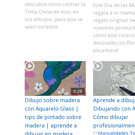
descubre cómo utilizar la
Este Día de las M
Tinta China de Azor en
regala a tu mam
tus dibujos, para que se
regalo original h
vean increíble.
nuestros product
cómo este corazó
decorado con flore
encantará!
0:28
Dibujo sobre madera
Aprende a dibuj
con Aquarelo Glass |
Dibujando con A
tips de pintado sobre
Cómo dibujar
madera | aprende a
profesionalmen
Manualidades
,
T
dibujar en madera