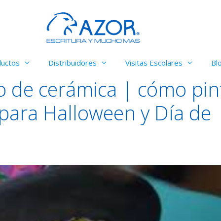
ductos
Distribuidores
Visitas Escolares
Bl
o de cerámica | cómo pin
para Halloween y Día de