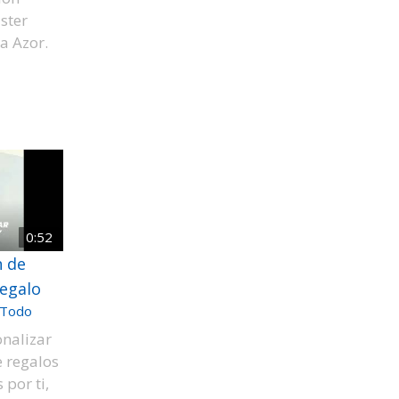
ister
na Azor.
0:52
n de
regalo
Todo
nalizar
e regalos
 por ti,