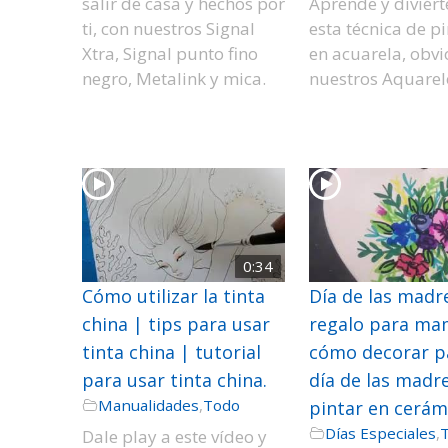
salir de casa y hechos por
Aprende y diviért
ti, con nuestros Signal
esta técnica de p
Xtra, Signal punto fino
en acuarela, obvi
negro, Metalink y mica.
nuestros Aquarel
0:34
Cómo utilizar la tinta
Día de las madr
china | tips para usar
regalo para ma
tinta china | tutorial
cómo decorar pa
para usar tinta china.
día de las madr
Manualidades
,
Todo
pintar en cerám
Días Especiales
,
Dale play a este vídeo y