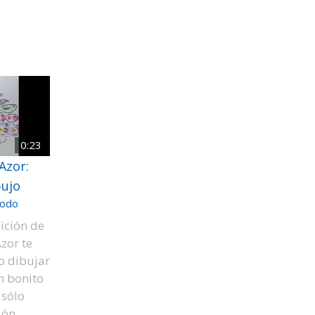
0:23
Azor:
bujo
odo
ición de
zor te
 dibujar
n bonito
 sólo
ión