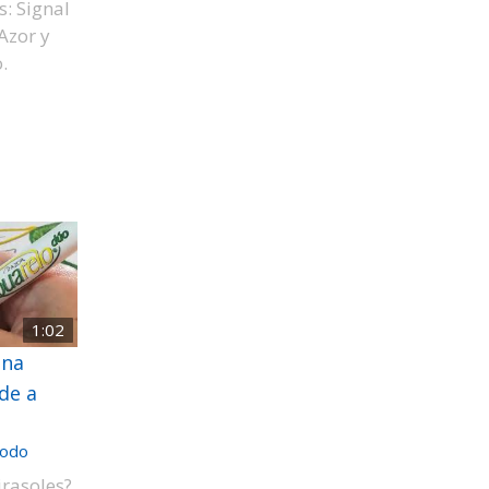
s: Signal
 Azor y
.
1:02
una
de a
odo
irasoles?