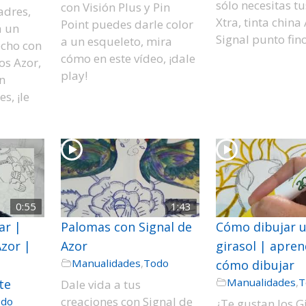
sólo necesitas tu
con Visión Plus y Pin
adres,
Xtra, tinta china
Point puedes darle color
á un
Signal punto fino
a un esqueleto, mira
echo con
cómo en este vídeo, ¡dale
os Azor,
play!
n
s, ¡le
0:55
1:43
ar |
Palomas con Signal de
Cómo dibujar 
zor |
Azor
girasol | apren
Manualidades
,
Todo
cómo dibujar
Manualidades
,
T
te
Dale vida a tus
creaciones con Signal de
odo
¿Te gustan los G