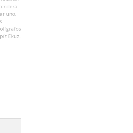
prenderá
rar uno,
s
olígrafos
píz Ekuz.