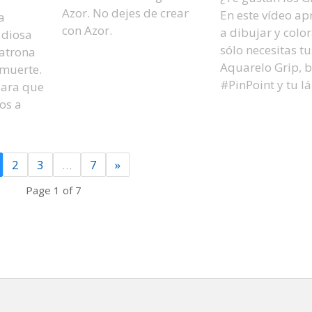
Azor. No dejes de crear
En este vídeo a
a
con Azor.
a dibujar y colo
 diosa
sólo necesitas tu
patrona
Aquarelo Grip, b
 muerte.
#PinPoint y tu lá
para que
os a
2
3
…
7
»
Page 1 of 7