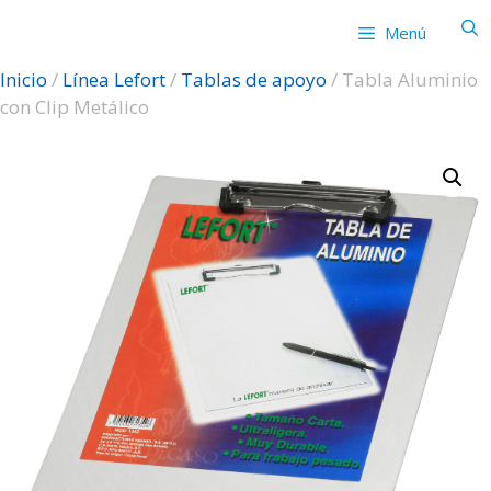
Saltar
Menú
al
contenido
Inicio
/
Línea Lefort
/
Tablas de apoyo
/ Tabla Aluminio
con Clip Metálico