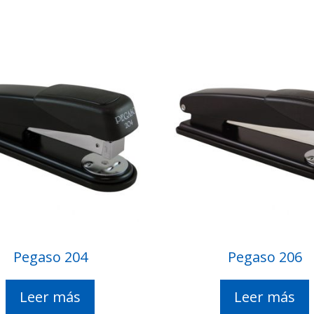
Pegaso 204
Pegaso 206
Leer más
Leer más