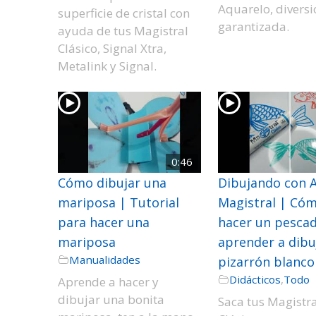
Aquarelo, diversi
superficie de cristal con
garantizada.
ayuda de tus Magistral
Clásico, Signal Xtra,
Metalink y Signal.
0:46
Cómo dibujar una
Dibujando con A
mariposa | Tutorial
Magistral | Có
para hacer una
hacer un pesca
mariposa
aprender a dibu
Manualidades
pizarrón blanco
Didácticos
,
Todo
Aprende a hacer y
dibujar una bonita
Saca tus Magistr