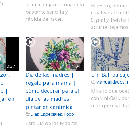
ón
aquí te dejamos una idea
Maestro, demues
bastante sencilla y
creatividad util
rápida de hacer.
Signal y Twister 
aquí te dejamos 
0:37
1:04
zor:
Día de las madres |
Uni-Ball paisaj
Manualidades
,
T
mo
regalo para mamá |
do |
cómo decorar para el
Mira lo que pue
con Uni-Ball, po
jar en
día de las madres |
más que escritur
pintar en cerámica
Días Especiales
,
Todo
al
Este Día de las Madres,