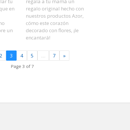
lar tu
regala a tu mamá un
que en
regalo original hecho con
nuestros productos Azor,
mo
cómo este corazón
bre un
decorado con flores, ¡le
encantará!
2
3
4
5
…
7
»
Page 3 of 7