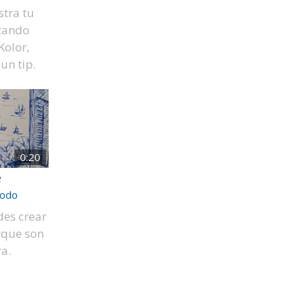
tra tu
izando
Kolor,
un tip.
0:20
e
odo
des crear
rque son
a.