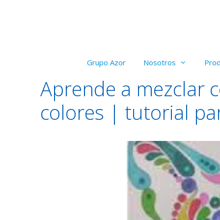
Saltar
al
contenido
Grupo Azor
Nosotros
Pro
Aprende a mezclar c
colores | tutorial p