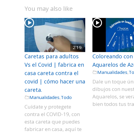
You may also like
2:19
Caretas para adultos
Coloreando con
Vs el Covid | fabrica en
Aquarelos de Az
Manualidades
,
T
casa careta contra el
covid | cómo hacer una
Dale un toque úni
dibujos con nues
careta.
Aquarelos, se ve
Manualidades
,
Todo
bien todos tus tr
Cuídate y protegete
contra el COVID-19, con
esta careta que puedes
fabricar en casa, aquí te