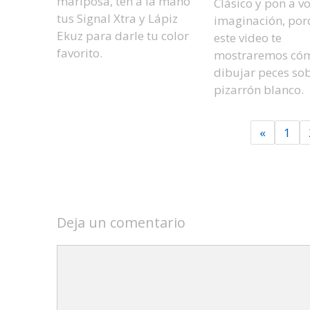
mariposa, ten a la mano
Clásico y pon a vo
tus Signal Xtra y Lápiz
imaginación, por
Ekuz para darle tu color
este video te
favorito.
mostraremos có
dibujar peces so
pizarrón blanco.
«
1
Deja un comentario
Comentario