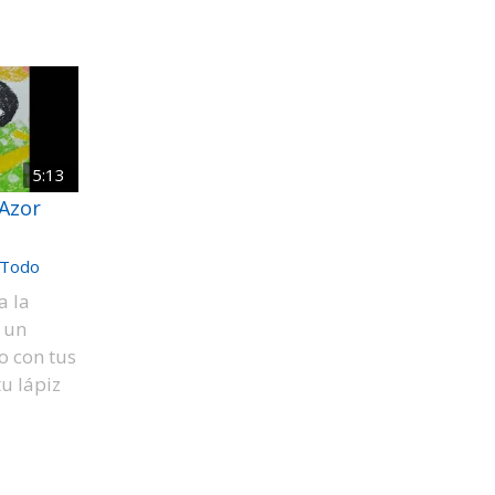
5:13
Azor
Todo
a la
 un
o con tus
tu lápiz