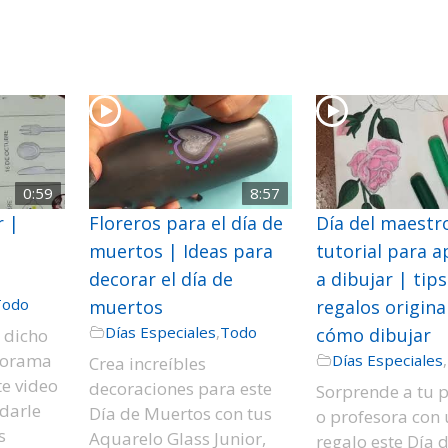
0:59
8:57
 |
Floreros para el día de
Día del maestr
muertos | Ideas para
tutorial para 
decorar el día de
a dibujar | tips
Todo
muertos
regalos origina
Días Especiales
,
Todo
cómo dibujar
a dicho
morama
Días Especiales
,
Crea increíbles
te video
decoraciones para este
Sorprende a tu p
darle
Día de Muertos con tus
o profesora con
s
Aquarelo Glass Junior,
regalo este Día d