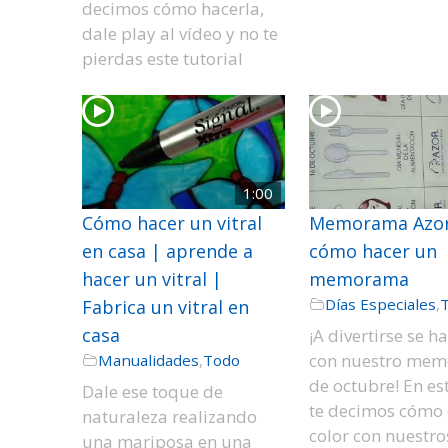
decimos cómo hacerla,
dale play al vídeo y no te
pierdas este tutorial
1:00
Cómo hacer un vitral
Memorama Azor
en casa | aprende a
cómo hacer un
hacer un vitral |
memorama
Días Especiales
,
Fabrica un vitral en
casa
¡A divertirse se h
con nuestro me
Manualidades
,
Todo
de octubre! En es
Dale ese toque de
te decimos cómo 
naturaleza realizando
color con nuestro
una mariposa en una