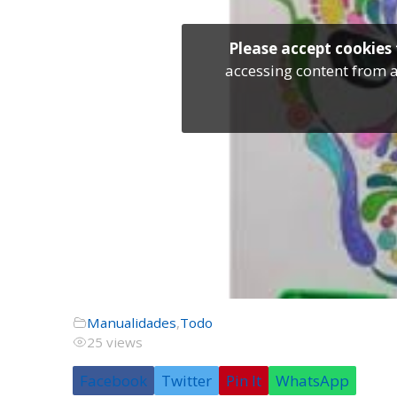
Please accept cookies 
accessing content from a
Manualidades
,
Todo
25 views
Facebook
Twitter
Pin It
WhatsApp