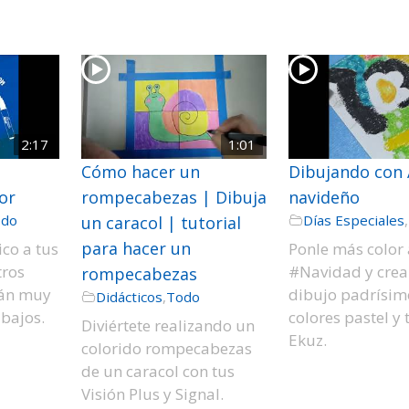
2:17
1:01
Cómo hacer un
Dibujando con 
or
rompecabezas | Dibuja
navideño
odo
Días Especiales
,
un caracol | tutorial
para hacer un
co a tus
Ponle más color 
tros
#Navidad y crea
rompecabezas
rán muy
dibujo padrísim
Didácticos
,
Todo
abajos.
colores pastel y 
Diviértete realizando un
Ekuz.
colorido rompecabezas
de un caracol con tus
Visión Plus y Signal.