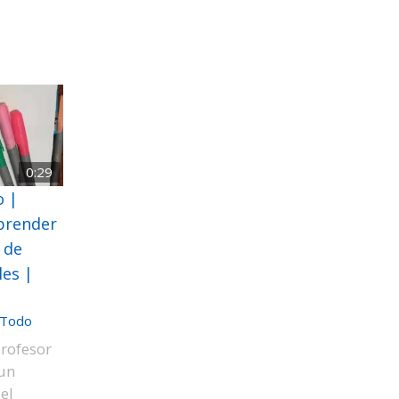
0:29
o |
aprender
 de
les |
Todo
rofesor
 un
el