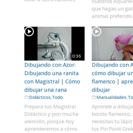
nuestros Aquarel
que hagas un gati
animal preferido
0:36
Dibujando con Azor:
Dibujando con A
Dibujando una ranita
cómo dibujar u
con Magistral | Cómo
flamenco | apr
dibujar una rana
dibujar
Didácticos
,
Todo
Manualidades
,
T
Prepara tus Magistral
Aprende a dibuja
Didáctico y pon mucha
bonito flamenco, 
atención, porque hoy
necesitas tu lápiz
aprenderemos a cómo
tus Pin Point Grek