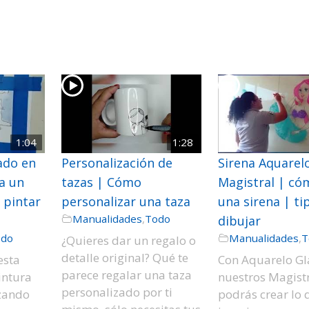
1:04
1:28
ado en
Personalización de
Sirena Aquarelo
ja un
tazas | Cómo
Magistral | có
 pintar
personalizar una taza
una sirena | ti
Manualidades
,
Todo
dibujar
odo
Manualidades
,
T
¿Quieres dar un regalo o
detalle original? Qué te
esta
Con Aquarelo Gl
parece regalar una taza
intura
nuestros Magist
personalizado por ti
izando
podrás crear lo 