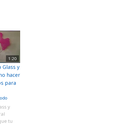
1:20
 Glass y
mo hacer
ps para
odo
ass y
ral
que tu