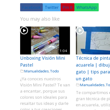
Facebook
Twitter
Pin It
WhatsApp
You may also like
1:04
Unboxing Visión Mini
Técnica de pint
Pastel
acuarela | dibu
Manualidades
,
Todo
gato | tips para
un gato
¿Ya conoces nuestros
Visión Mini Pastel? Te van
Manualidades
,
T
a encantar, porque sus
Te compartimos 
colores son ideales para
gran técnica de p
resaltar tus ideas y darle
en acuarela, util
color a tus creaciones