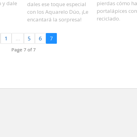
 y dale
pierdas cómo ha
dales ese toque especial
portalápices con
con los Aquarelo Dúo, ¡Le
reciclado.
encantará la sorpresa!
1
…
5
6
7
Page 7 of 7