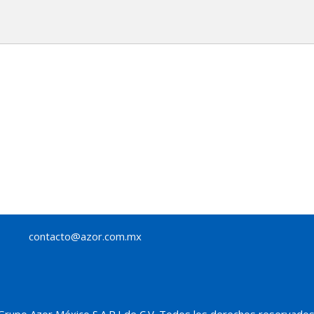
contacto@azor.com.mx
Grupo Azor México S.A.P.I de C.V. Todos los derechos reservados