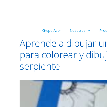
Saltar
al
contenido
Grupo Azor
Nosotros
Pro
Aprende a dibujar un
para colorear y dib
serpiente