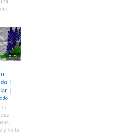
 una
ídeo
0:22
on
ado |
lar |
odo
 tu
edes
sas,
o y no te