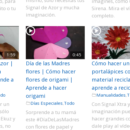
mismo, sólo necesitas tus
o, para
imagines, como
Signal de Azor y mucha
to o tu
Sirena. Mira el v
imaginación.
.
completo.
1:59
0:45
zor |
Día de las Madres
Cómo hacer un
n
flores | Cómo hacer
portalápices c
ende a
flores de origami |
material recicl
Aprende a hacer
aprende a recic
odo
Manualidades
,
T
origami
Días Especiales
,
Todo
r un
Con Signal Xtra y
sólo
imaginación pu
Sorprende a tu mamá
 Ekuz y
hacer grandes co
este #DíaDeLasMadres
s, no
dale play al víde
con flores de papel y