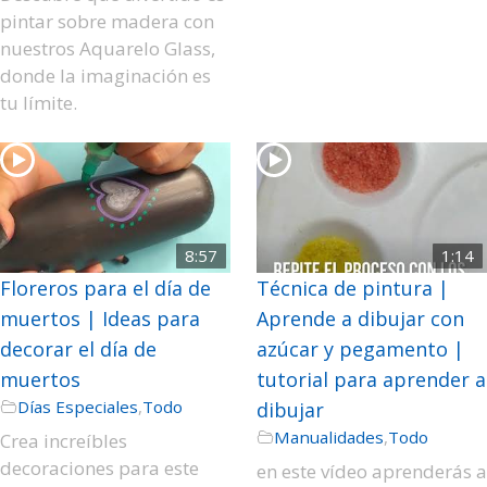
pintar sobre madera con
nuestros Aquarelo Glass,
donde la imaginación es
tu límite.
8:57
1:14
Floreros para el día de
Técnica de pintura |
muertos | Ideas para
Aprende a dibujar con
decorar el día de
azúcar y pegamento |
muertos
tutorial para aprender a
Días Especiales
,
Todo
dibujar
Manualidades
,
Todo
Crea increíbles
decoraciones para este
en este vídeo aprenderás a