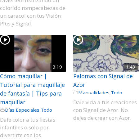
Diviértete realizando un
colorido rompecabezas de
un caracol con tus Visión
Plus y Signal.
3:19
1:43
Cómo maquillar |
Palomas con Signal de
Tutorial para maquillaje
Azor
Manualidades
,
Todo
de fantasía | Tips para
maquillar
Dale vida a tus creaciones
con Signal de Azor. No
Días Especiales
,
Todo
dejes de crear con Azor.
Dale color a tus fiestas
infantiles o sólo por
divertirte con los