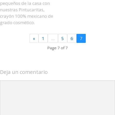
pequeños de la casa con
nuestras Pintucaritas,
crayón 100% mexicano de
grado cosmético.
«
1
…
5
6
7
Page 7 of 7
Deja un comentario
Comentario