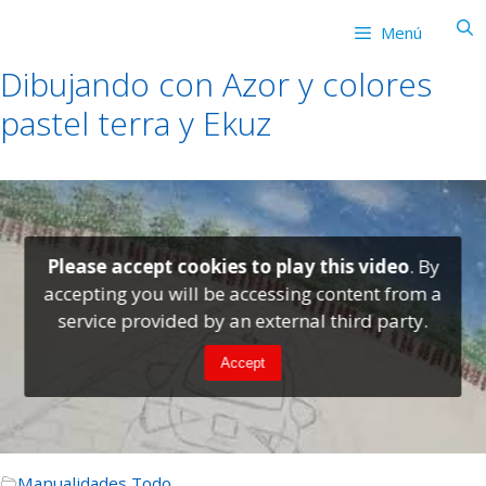
Saltar
Menú
al
contenido
Dibujando con Azor y colores
pastel terra y Ekuz
Please accept cookies to play this video
. By
accepting you will be accessing content from a
service provided by an external third party.
Accept
Manualidades
,
Todo