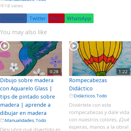
18 views
Facebook
Twitter
Pin It
WhatsApp
You may also like
0:28
1:22
Dibujo sobre madera
Rompecabezas
con Aquarelo Glass |
Didáctico
Didácticos
,
Todo
tips de pintado sobre
madera | aprende a
Diviértete con este
rompecabezas y dale vida
dibujar en madera
con nuestros colores, ¡Qué
Manualidades
,
Todo
esperas, manos a la obra!
Descubre qué divertido es