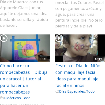
Día de Muertos con tus
mezclar tus Colores Pastel
Aquarelo Glass Junior,
con pegamento, azúcar y
aquí te dejamos una idea
agua, para crear una
bastante sencilla y rápida
pintura increíble ¡No te lo
de hacer.
pierdas y dale play!
1:01
0:45
Cómo hacer un
Festeja el Día del Niño
rompecabezas | Dibuja
con maquillaje facial |
un caracol | tutorial
Ideas para maquillaje
para hacer un
facial en niños
Días Especiales
,
Todo
rompecabezas
Didácticos
,
Todo