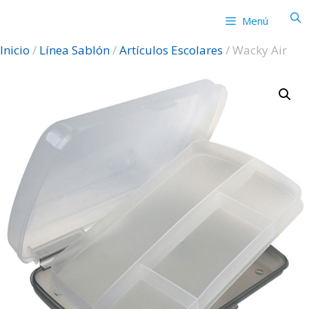
Saltar
Menú
al
contenido
Inicio
/
Línea Sablón
/
Artículos Escolares
/ Wacky Air