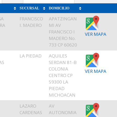
SUCURSAL
DOMICILIO
GA
FRANCISCO
APATZINGAN
RA
I. MADERO
MI AV
FRANCISCO I
VER MAPA
MADERO No.
733 CP 60620
LA PIEDAD
AQUILES
AS
SERDAN 81-B
COLONIA
VER MAPA
CENTRO CP
59300 LA
PIEDAD
MICHOACAN
LAZARO
AV
CARDENAS
AUTONOMIA