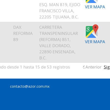
ESQ. MAN 819, EJIDO
VER MAPA
FRANCISCO VILLA,
22205 TIJUANA, B.C.
DAX
CARRETERA
REFORMA
TRANSPENINSULAR
89
(REFORMA) 851,
VER MAPA
VALLE DORADO,
22890 ENSENADA,
B.C.
do desde 1 hasta 15 de 53 registros
Anterior
Sig
contacto@azor.com.mx