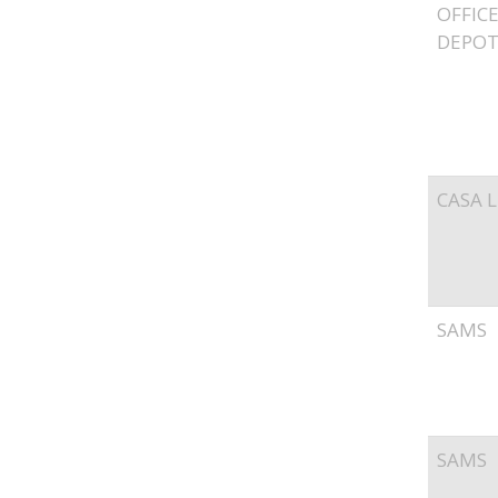
OFFIC
DEPO
CASA L
SAMS
SAMS