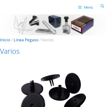
Saltar
Menú
al
contenido
Inicio
/
Línea Pegaso
/ Varios
Varios